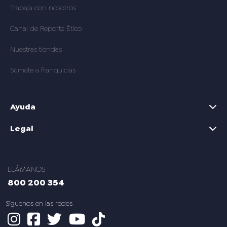
Trabaja con nosotros
Canal de Reporte Ético
Nuestras tiendas
Súmate a franquicias
Ayuda
Legal
LLÁMANOS
800 200 354
s en las redes