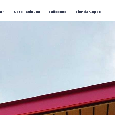
s
Cero Residuos
Fullcopec
Tienda Copec