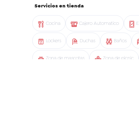
Servicios en tienda
Cocina
Cajero Automatico
E
Lockers
Duchas
Baños
Zona de mascotas
Zona de picnic
Abono y Retiro
Sbarro
App 
Experiencias adicionales
Abierto