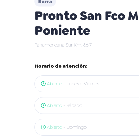
Barra
Pronto San Fco M
Poniente
Panamericana Sur Km. 66,7
Horario de atención:
Abierto
- Lunes a Viernes
Abierto
- Sábado
Abierto
- Domingo