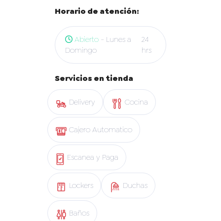
Horario de atención:
Abierto
- Lunes a
24
Domingo
hrs
Servicios en tienda
Delivery
Cocina
Cajero Automatico
Escanea y Paga
Lockers
Duchas
Baños