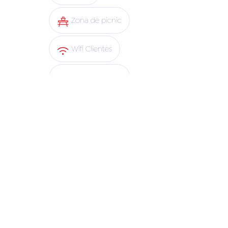
Zona de picnic
Wifi Clientes
Abono y Retiro
Sbarro
App Copec
Blue Express
Experiencias adicionales
Abierto