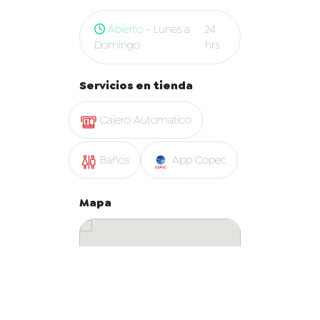
Abierto
- Lunes a
24
Domingo
hrs
Servicios en tienda
Cajero Automatico
Baños
App Copec
Mapa