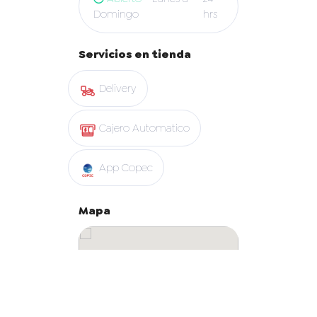
Domingo
hrs
Servicios en tienda
Delivery
Cajero Automatico
App Copec
Mapa