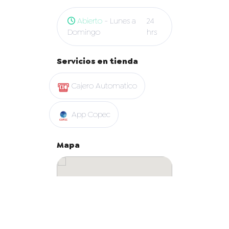
Abierto
- Lunes a
24
Domingo
hrs
Servicios en tienda
Cajero Automatico
App Copec
Mapa