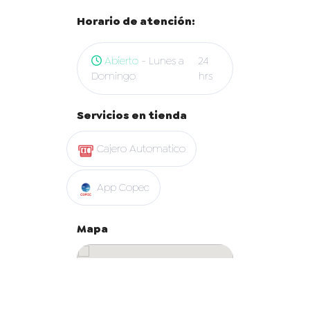
Horario de atención:
Abierto
- Lunes a
24
Domingo
hrs
Servicios en tienda
Cajero Automatico
App Copec
Mapa