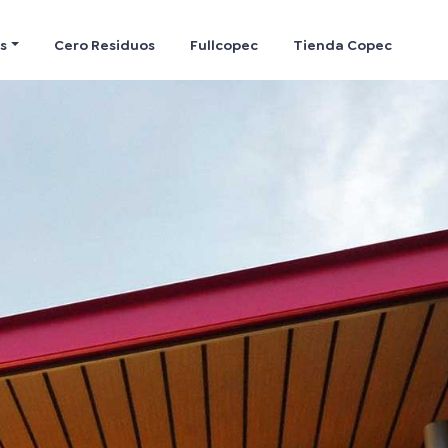
s
Cero Residuos
Fullcopec
Tienda Copec