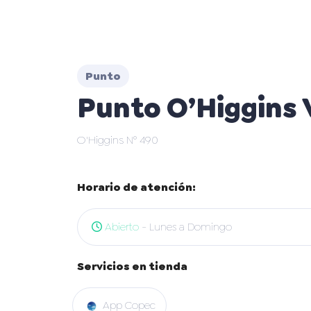
Punto
Punto O’Higgins 
O'Higgins N° 490
Horario de atención:
Abierto
- Lunes a Domingo
Servicios en tienda
App Copec