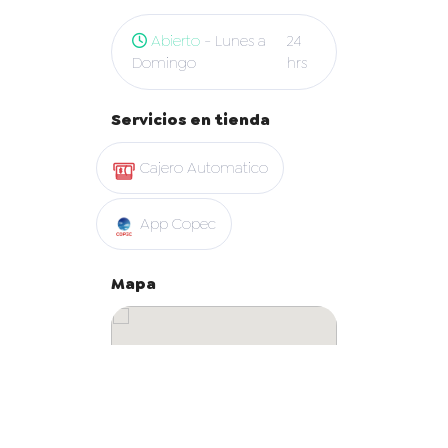
Abierto
- Lunes a
24
Domingo
hrs
Servicios en tienda
Cajero Automatico
App Copec
Mapa