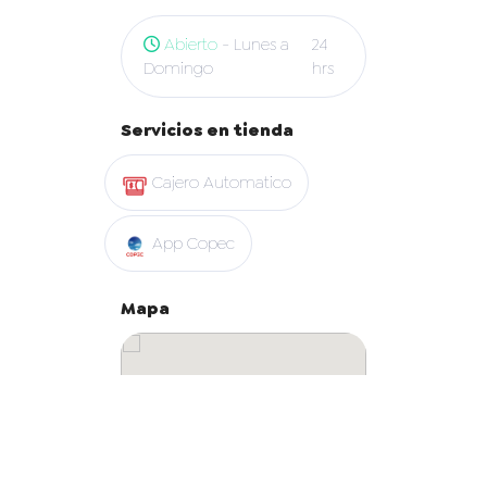
Abierto
- Lunes a
24
Domingo
hrs
Servicios en tienda
Cajero Automatico
App Copec
Mapa