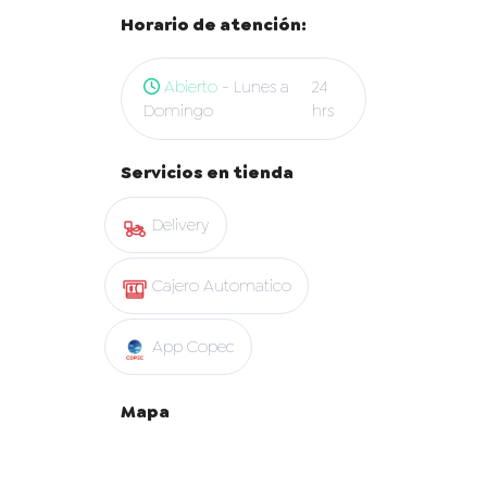
Horario de atención:
Abierto
- Lunes a
24
Domingo
hrs
Servicios en tienda
Delivery
Cajero Automatico
App Copec
Mapa