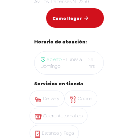
Av. Los Trapenses N° 2250
Como llegar
Horario de atención:
Abierto
- Lunes a
24
Domingo
hrs
Servicios en tienda
Delivery
Cocina
Cajero Automatico
Escanea y Paga