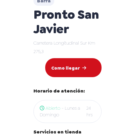
Barra
Pronto San
Javier
Carretera Longitudinal Sur Km
275,3
Como llegar
Horario de atención:
Abierto
- Lunes a
24
Domingo
hrs
Servicios en tienda