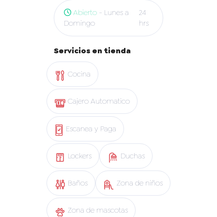
Abierto
- Lunes a
24
Domingo
hrs
Servicios en tienda
Cocina
Cajero Automatico
Escanea y Paga
Lockers
Duchas
Baños
Zona de niños
Zona de mascotas