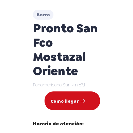
Barra
Pronto San
Fco
Mostazal
Oriente
Panamericana Sur Km 67,1
Como llegar
Horario de atención: