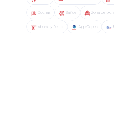
Duchas
Baños
Zona de picn
Abono y Retiro
App Copec
B
Pronto