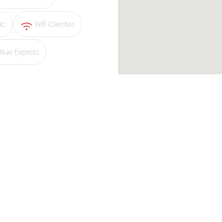
ic
Wifi Clientes
lue Express
Ayuda
Legal