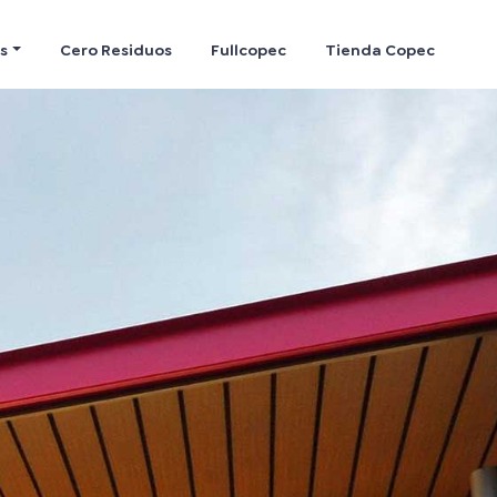
s
Cero Residuos
Fullcopec
Tienda Copec