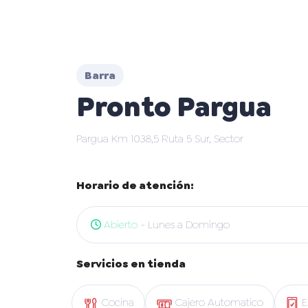
Barra
Pronto Pargua
Pargua Km 1038,5 Ruta 5 Sur, Sector
Horario de atención:
Abierto
- Lunes a Domingo
Servicios en tienda
Cocina
Cajero Automatico
E