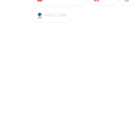
App Copec
Pronto