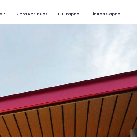
s
Cero Residuos
Fullcopec
Tienda Copec