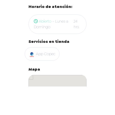
Horario de atención:
Abierto
- Lunes a
24
Domingo
hrs
Servicios en tienda
App Copec
Mapa