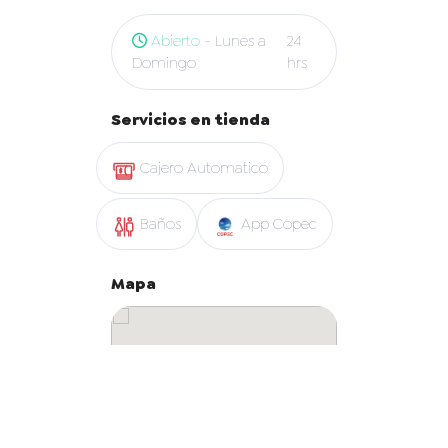
Abierto
- Lunes a
24
Domingo
hrs
Servicios en tienda
Cajero Automatico
Baños
App Copec
Mapa