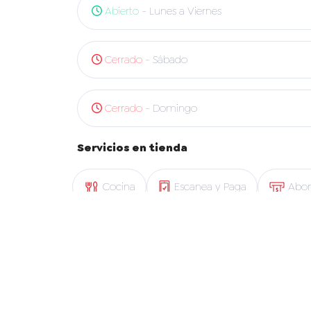
Abierto
- Lunes a Viernes
Cerrado
- Sábado
Cerrado
- Domingo
Servicios en tienda
Cocina
Escanea y Paga
Abon
App Copec