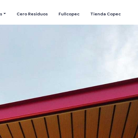
s
Cero Residuos
Fullcopec
Tienda Copec