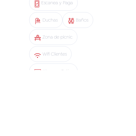
Escanea y Paga
Duchas
Baños
Zona de picnic
Wifi Clientes
Abono y Retiro
App Copec
Blue Express
Mapa