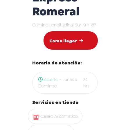
Romeral
Camino Longitudinal Sur Km 187
Como llegar
Horario de atención:
Abierto
- Lunes a
24
Domingo
hrs
Servicios en tienda
Cajero Automatico