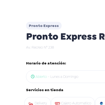
Pronto Express
Pronto Express 
Av. Recreo N° 238
Horario de atención:
Abierto
- Lunes a Domingo
Servicios en tienda
Delivery
Cajero Automatico