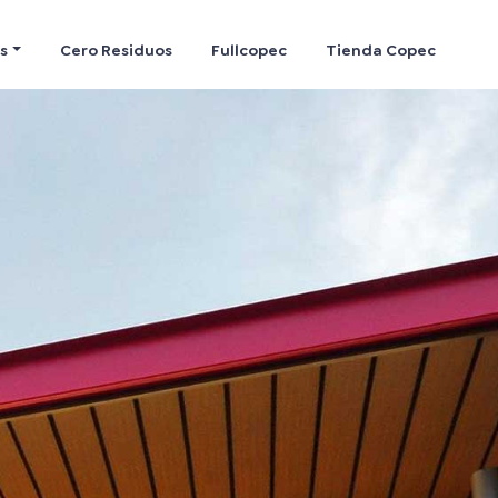
s
Cero Residuos
Fullcopec
Tienda Copec