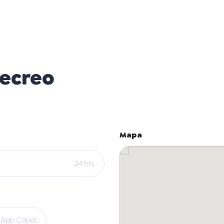
Recreo
Mapa
24 hrs
App Copec