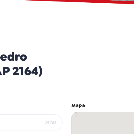
Pedro
AP 2164)
Mapa
24 hrs