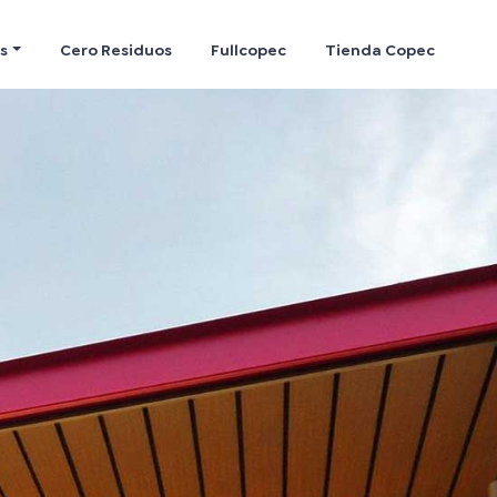
s
Cero Residuos
Fullcopec
Tienda Copec