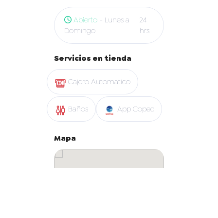
Abierto
- Lunes a
24
Domingo
hrs
Servicios en tienda
Cajero Automatico
Baños
App Copec
Mapa