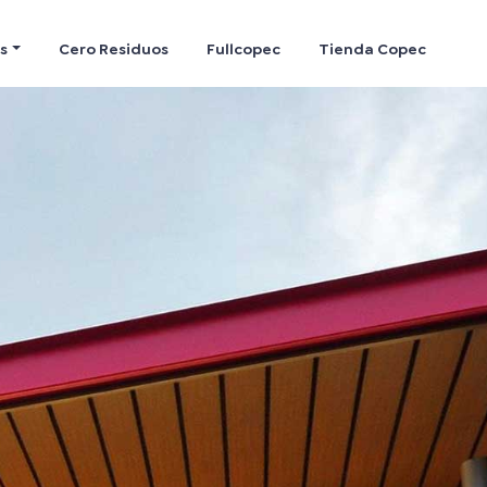
s
Cero Residuos
Fullcopec
Tienda Copec