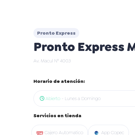
Pronto Express
Pronto Express 
Av. Macul N° 4003
Horario de atención:
Abierto
- Lunes a Domingo
Servicios en tienda
Cajero Automatico
App Copec