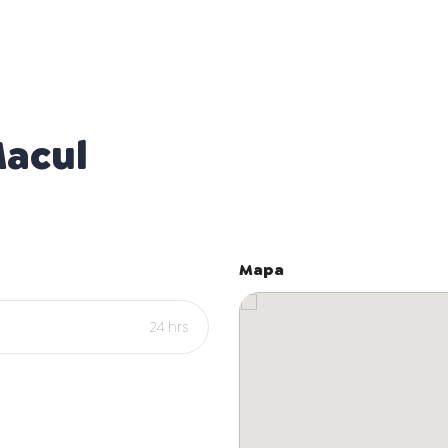
Macul
Mapa
24 hrs