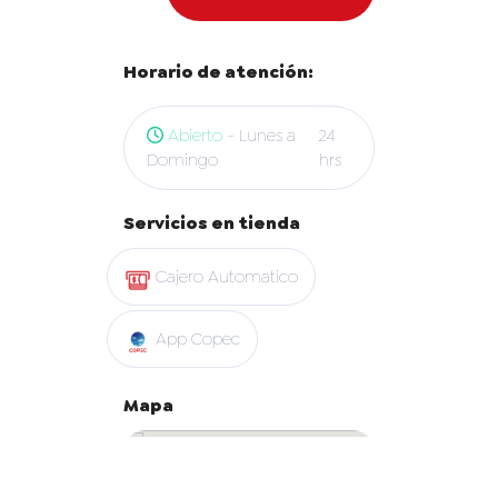
Horario de atención:
Abierto
- Lunes a
24
Domingo
hrs
Servicios en tienda
Cajero Automatico
App Copec
Mapa