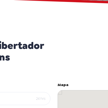
ibertador
ns
Mapa
24 hrs