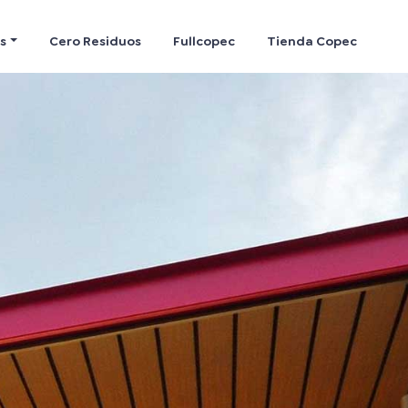
s
Cero Residuos
Fullcopec
Tienda Copec