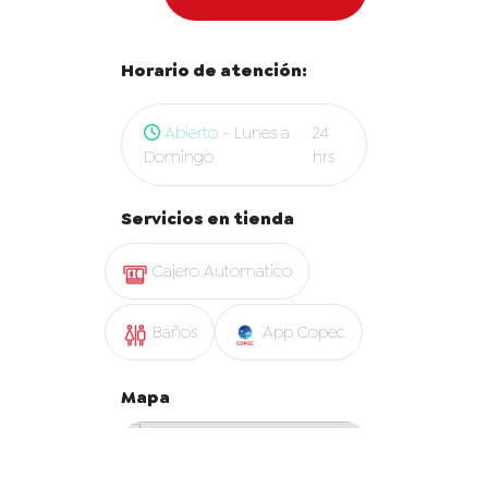
Horario de atención:
Abierto
- Lunes a
24
Domingo
hrs
Servicios en tienda
Cajero Automatico
Baños
App Copec
Mapa