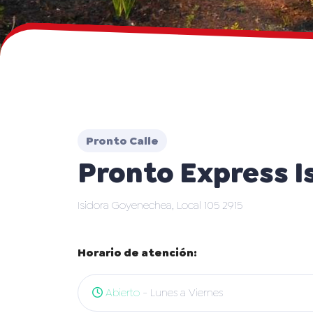
Pronto Calle
Pronto Express I
Isidora Goyenechea, Local 105 2915
Horario de atención:
Abierto
- Lunes a Viernes