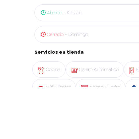
Abierto
- Sábado
Cerrado
- Domingo
Servicios en tienda
Cocina
Cajero Automatico
E
Wifi Clientes
Abono y Retiro
Blue Express