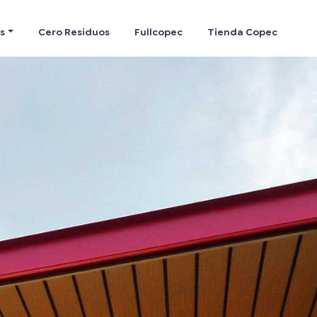
s
Cero Residuos
Fullcopec
Tienda Copec