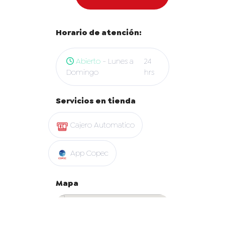
Horario de atención:
Abierto
- Lunes a
24
Domingo
hrs
Servicios en tienda
Cajero Automatico
App Copec
Mapa