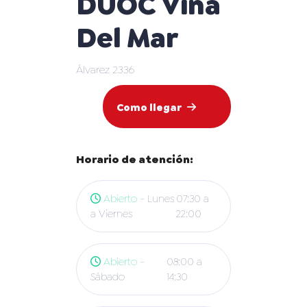
DUOC Vina
Del Mar
Álvarez 2336
Como llegar
Horario de atención:
Abierto
- Lunes
07:30 a
a Viernes
22:00
Abierto
-
08:00 a
Sábado
14:30