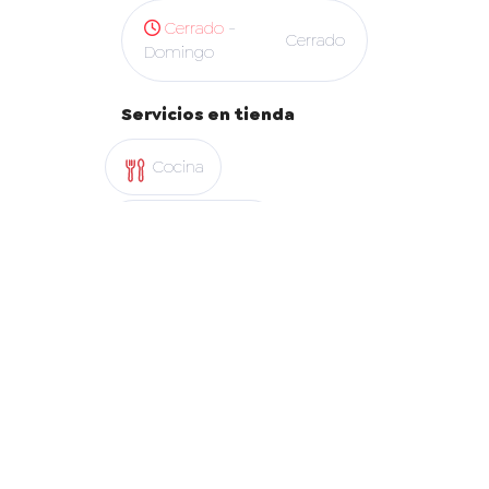
Cerrado
-
Cerrado
Domingo
Servicios en tienda
Cocina
Abono y Retiro
App Copec
Mapa