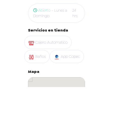
Abierto
- Lunes a
24
Domingo
hrs
Servicios en tienda
Cajero Automatico
Baños
App Copec
Mapa