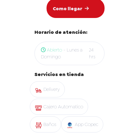
Como llegar
Horario de atención:
Abierto
- Lunes a
24
Domingo
hrs
Servicios en tienda
Delivery
Cajero Automatico
Baños
App Copec