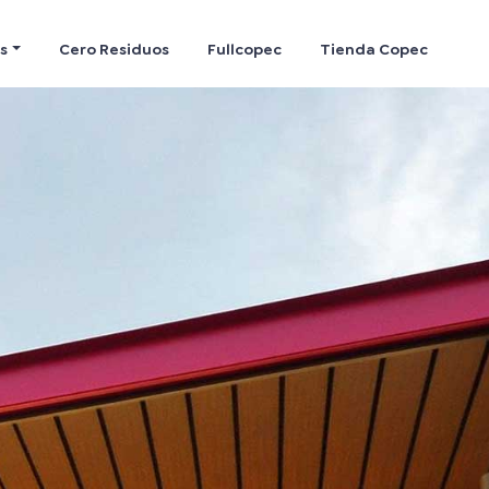
s
Cero Residuos
Fullcopec
Tienda Copec