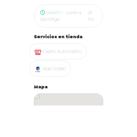
Abierto
- Lunes a
24
Domingo
hrs
Servicios en tienda
Cajero Automatico
App Copec
Mapa