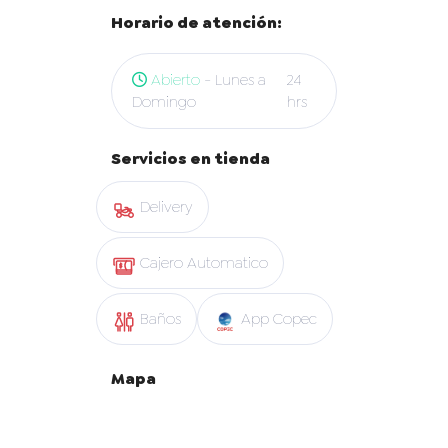
Horario de atención:
Abierto
- Lunes a
24
Domingo
hrs
Servicios en tienda
Delivery
Cajero Automatico
Baños
App Copec
Mapa