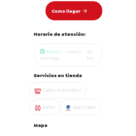
Como llegar
Horario de atención:
Abierto
- Lunes a
24
Domingo
hrs
Servicios en tienda
Cajero Automatico
Baños
App Copec
Mapa