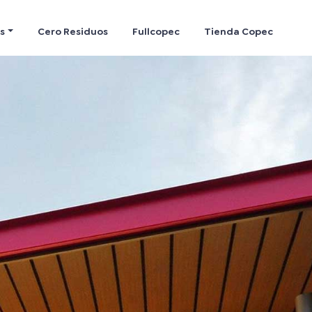
s
Cero Residuos
Fullcopec
Tienda Copec