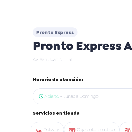
Pronto Express
Pronto Express A
Av. San Juan N ° 1151
Horario de atención:
Abierto
- Lunes a Domingo
Servicios en tienda
Delivery
Cajero Automatico