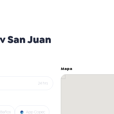
v San Juan
Mapa
24 hrs
Baños
App Copec