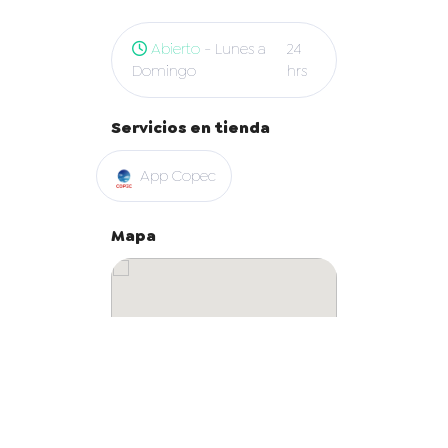
Abierto
- Lunes a
24
Domingo
hrs
Servicios en tienda
App Copec
Mapa