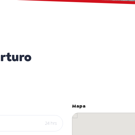
rturo
Mapa
24 hrs