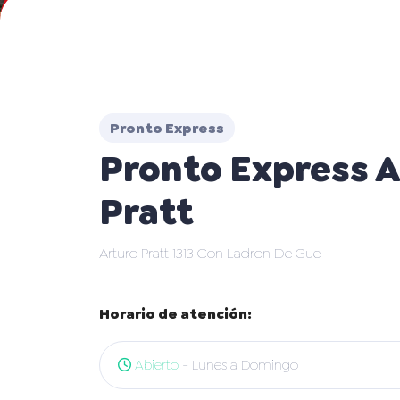
Pronto Express
Pronto Express A
Pratt
Arturo Pratt 1313 Con Ladron De Gue
Horario de atención:
Abierto
- Lunes a Domingo