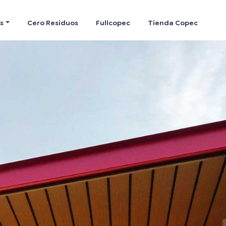
s
Cero Residuos
Fullcopec
Tienda Copec