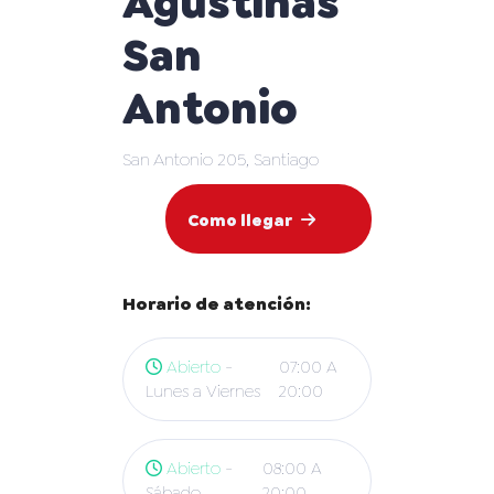
Agustinas
San
Antonio
San Antonio 205, Santiago
Como llegar
Horario de atención:
Abierto
-
07:00 A
Lunes a Viernes
20:00
Abierto
-
08:00 A
Sábado
20:00