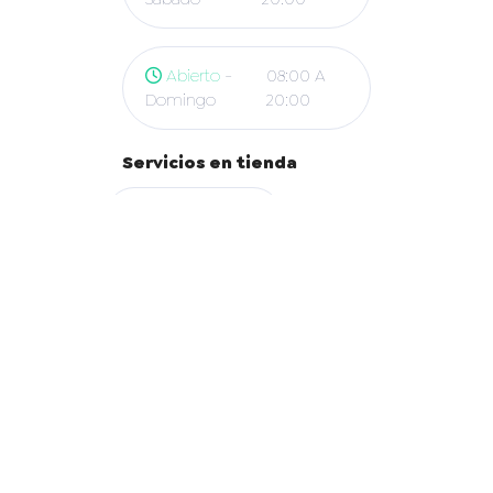
Abierto
-
08:00 A
Domingo
20:00
Servicios en tienda
Abono y Retiro
App Copec
Mapa