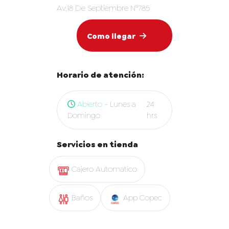
Av.18 De Septiembre N°785
Como llegar
Horario de atención:
Abierto
- Lunes a
24
Domingo
hrs
Servicios en tienda
Cajero Automatico
Baños
App Copec
Mapa