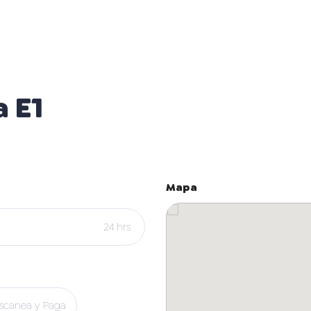
 E1
Mapa
24 hrs
scanea y Paga