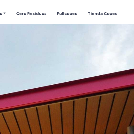
s
Cero Residuos
Fullcopec
Tienda Copec