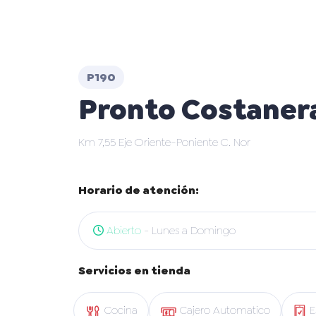
P190
Pronto Costanera
Km 7,55 Eje Oriente-Poniente C. Nor
Horario de atención:
Abierto
- Lunes a Domingo
Servicios en tienda
Cocina
Cajero Automatico
E